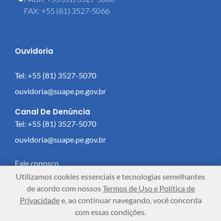
FAX: +55 (81) 3527-5066
Ouvidoria
Tel: +55 (81) 3527-5070
ouvidoria@suape.pe.gov.br
Canal De Denúncia
Tel: +55 (81) 3527-5070
ouvidoria@suape.pe.gov.br
Fale conosco
Utilizamos cookies essenciais e tecnologias semelhantes
Como trabalhar no complexo?
de acordo com nossos
Termos de Uso e Política de
Privacidade
e, ao continuar navegando, você concorda
Como chegar?
com essas condições.