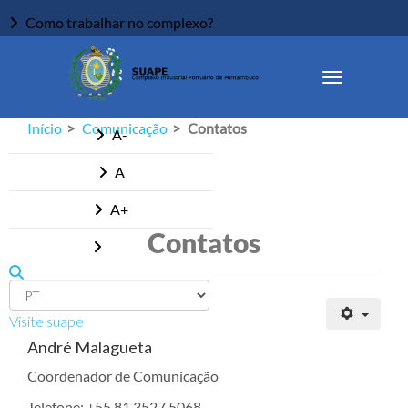
Como trabalhar no complexo?
Ouvidoria
Acessibilidade
Início
Comunicação
Contatos
A-
A
A+
Contatos
Visite suape
André Malagueta
Coordenador de Comunicação
Telefone: +55 81 3527.5068