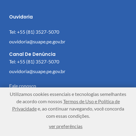
Ouvidoria
Tel: +55 (81) 3527-5070
ouvidoria@suape.pe.gov.br
Canal De Denúncia
Tel: +55 (81) 3527-5070
ouvidoria@suape.pe.gov.br
Fale conosco
Utilizamos cookies essenciais e tecnologias semelhantes
Como trabalhar no complexo?
de acordo com nossos
Termos de Uso e Política de
Privacidade
e, ao continuar navegando, você concorda
Como chegar?
com essas condições.
ver preferências