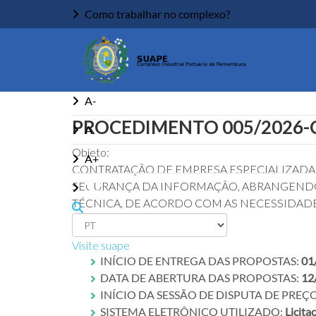
Como trabalhar no complexo?
Início
Ouvidoria
Acessibilidade
A-
PROCEDIMENTO 005/2026-
A
Objeto:
A+
CONTRATAÇÃO DE EMPRESA ESPECIALIZAD
SEGURANÇA DA INFORMAÇÃO, ABRANGENDO 
TÉCNICA, DE ACORDO COM AS NECESSIDADE
Descrição:
Visite suape
INÍCIO DE ENTREGA DAS PROPOSTAS:
01
DATA DE ABERTURA DAS PROPOSTAS:
12
INÍCIO DA SESSÃO DE DISPUTA DE PREÇ
SISTEMA ELETRÔNICO UTILIZADO:
Licita