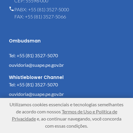
CEP: 55598-000
PABX: +55 (81) 3527-5000
FAX: +55 (81) 3527-5066
Ombudsman
Tel: +55 (81) 3527-5070
ouvidoria@suape.pe.gov.br
Whistleblower Channel
Tel: +55 (81) 3527-5070
ouvidoria@suape.pe.gov.br
Utilizamos cookies essenciais e tecnologias semelhantes
Contact us
de acordo com nossos
Termos de Uso e Política de
Privacidade
e, ao continuar navegando, você concorda
How to work in the complex?
com essas condições.