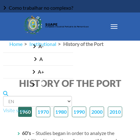
Como trabalhar no complexo?
Ouvidoria
Acessibilidade
Home
Institutional
History of the Port
A-
A
A+
HISTORY OF THE PORT
Visite suape
1960
1970
1980
1990
2000
2010
60's
– Studies began in order to analyze the