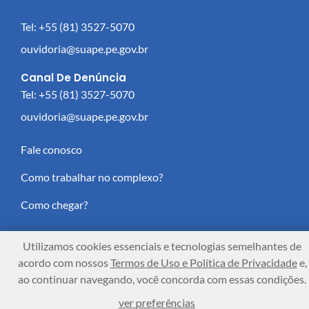
Tel: +55 (81) 3527-5070
ouvidoria@suape.pe.gov.br
Canal De Denúncia
Tel: +55 (81) 3527-5070
ouvidoria@suape.pe.gov.br
Fale conosco
Como trabalhar no complexo?
Como chegar?
Utilizamos cookies essenciais e tecnologias semelhantes de
acordo com nossos
Termos de Uso e Política de Privacidade
e,
Complexo Industrial Portuário de Suape © 2025 - Todos
ao continuar navegando, você concorda com essas condições.
os direitos reservados.
ver preferências