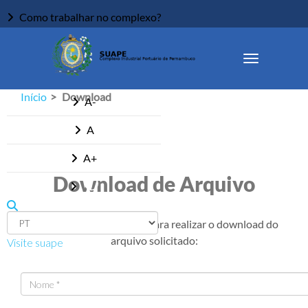
Como trabalhar no complexo?
Ouvidoria
Acessibilidade
Início
Download
A-
A
A+
Download de Arquivo
Informe os dados abaixo para realizar o download do
arquivo solicitado:
Visite suape