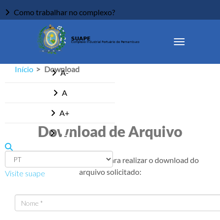
Como trabalhar no complexo?
Ouvidoria
Acessibilidade
Início
Download
A-
A
A+
Download de Arquivo
Informe os dados abaixo para realizar o download do
arquivo solicitado:
Visite suape