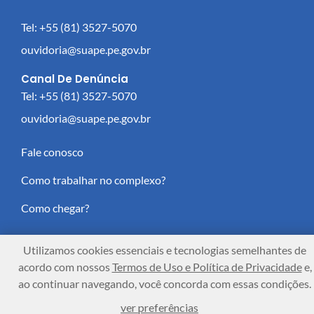
Tel: +55 (81) 3527-5070
ouvidoria@suape.pe.gov.br
Canal De Denúncia
Tel: +55 (81) 3527-5070
ouvidoria@suape.pe.gov.br
Fale conosco
Como trabalhar no complexo?
Como chegar?
Utilizamos cookies essenciais e tecnologias semelhantes de
acordo com nossos
Termos de Uso e Política de Privacidade
e,
Complexo Industrial Portuário de Suape © 2025 - Todos
ao continuar navegando, você concorda com essas condições.
os direitos reservados.
ver preferências